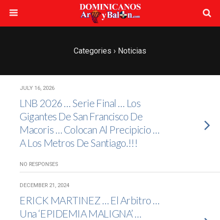
Categories ›
Noticias
JULY 16, 2026
LNB 2026 … Serie Final … Los
Gigantes De San Francisco De
Macoris … Colocan Al Precipicio …
A Los Metros De Santiago.!!!
NO RESPONSES
DECEMBER 21, 2024
ERICK MARTINEZ … El Arbitro …
Una ‘EPIDEMIA MALIGNA’ …